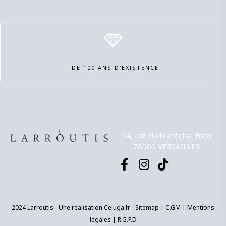
+DE 100 ANS D'EXISTENCE
14, rue du Maréchal Foch
78000 VERSAILLES
2024 Larroutis - Une réalisation
Celuga.fr
- Sitemap |
C.G.V.
|
Mentions
légales
|
R.G.P.D