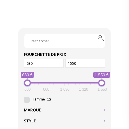
FOURCHETTE DE PRIX
630 €
1 550 €
630
860
1 090
1 320
1 550
Femme
(2)
MARQUE
+
STYLE
+