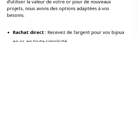
d’utiliser la valeur de votre or pour de nouveaux
projets, nous avons des options adaptées à vos
besoins.
Rachat direct
: Recevez de l’argent pour vos bijoux
en or, en toute simplicité.
Transformation sur mesure
: Utilisez le montant
de votre rachat pour
créer de nouveaux bijoux
sur
mesure qui reflètent votre style et vos envies.
Réparation et restauration
: Redonnez vie à vos
bijoux préférés
en utilisant la valeur de vos anciens
bijoux pour les restaurer avec amour et soin.
Transformez Vos Bijoux en Nouvelles
Créations
Pourquoi laisser vos anciens bijoux dormir quand ils