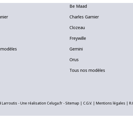
Be Maad
nnier
Charles Garnier
Clozeau
Freywille
 modèles
Gemini
Orus
Tous nos modèles
 Larroutis - Une réalisation
Celuga.fr
- Sitemap |
C.G.V.
|
Mentions légales
|
R.