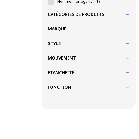
Homme (horlogerie)
(1)
+
CATÉGORIES DE PRODUITS
+
MARQUE
+
STYLE
+
MOUVEMENT
+
ÉTANCHÉITÉ
+
FONCTION
PAIEMENTS SÉCURISÉS
HORLOG
Briston
14, rue du Maréchal Foch