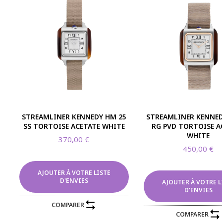
LIVRAISON EN FRANCE MÉTROPOLITAINE
STREAMLINER KENNEDY HM 25
STREAMLINER KENNED
SS TORTOISE ACETATE WHITE
RG PVD TORTOISE A
WHITE
ERIE
BIJOUTERIE
370,00
€
450,00
€
Aurum Adamas
Be Maad
AJOUTER À VOTRE LISTE
D'ENVIES
AJOUTER À VOTRE L
nnier
Charles Garnier
D'ENVIES
Clozeau
COMPARER
COMPARER