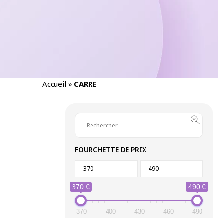
Accueil
»
CARRE
FOURCHETTE DE PRIX
370 €
490 €
370
400
430
460
490