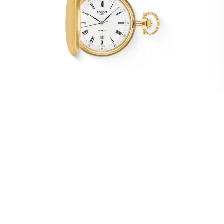
Tissot Savonnette
395,00
€
AJOUTER À VOTRE LISTE D'ENVIES
COMPARER