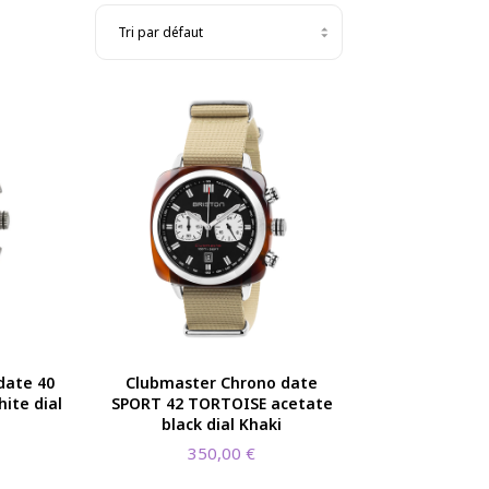
date 40
Clubmaster Chrono date
ite dial
SPORT 42 TORTOISE acetate
black dial Khaki
350,00
€