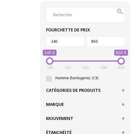
FOURCHETTE DE PRIX
240 €
850 €
240
393
545
698
850
Homme (horlogerie)
(13)
+
CATÉGORIES DE PRODUITS
+
MARQUE
+
MOUVEMENT
+
ÉTANCHÉITÉ