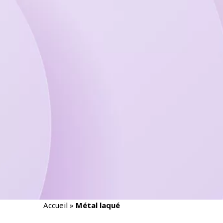
Accueil
»
Métal laqué