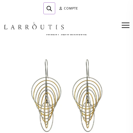
COMPTE
Accueil
»
Boutique
»
BIJOUTERIE
»
Boucles d'oreilles
»
BOUCLES D’OREILLES
ARGENT 925‰ BICOLORE