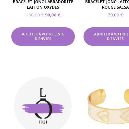
BRACELET JONC LABRADORITE
BRACELET JONC LAIT
LAITON OXYDES
ROUGE SALSA
Le
Le
180,00
€
90,00
€
79,00
€
prix
prix
initial
actuel
était :
est :
AJOUTER À VOTRE LISTE
AJOUTER À VOTRE L
D'ENVIES
D'ENVIES
180,00 €.
90,00 €.