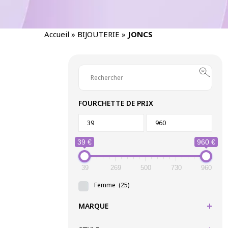
Accueil
»
BIJOUTERIE
»
JONCS
FOURCHETTE DE PRIX
39 €
960 €
39
269
500
730
960
Femme
(25)
+
MARQUE