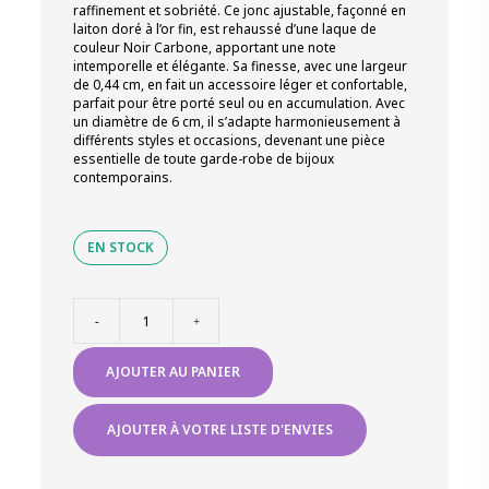
raffinement et sobriété. Ce jonc ajustable, façonné en
laiton doré à l’or fin, est rehaussé d’une laque de
couleur Noir Carbone, apportant une note
intemporelle et élégante. Sa finesse, avec une largeur
de 0,44 cm, en fait un accessoire léger et confortable,
parfait pour être porté seul ou en accumulation. Avec
un diamètre de 6 cm, il s’adapte harmonieusement à
différents styles et occasions, devenant une pièce
essentielle de toute garde-robe de bijoux
contemporains.
EN STOCK
quantité
-
+
de
JONC
AJOUTER AU PANIER
OUVERT
LAITON
DORE
AJOUTER À VOTRE LISTE D'ENVIES
EMAIL
NOIR