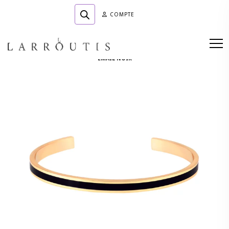
COMPTE
Accueil
»
Boutique
»
BIJOUTERIE
»
Bracelets
»
JONC OUVERT LAITON DORE
EMAIL NOIR