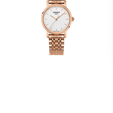
Tissot Everytime PVD Rose Fond Blanc
290,00
€
AJOUTER À VOTRE LISTE D'ENVIES
COMPARER