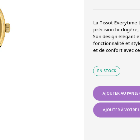
La Tissot Everytime
précision horlogère,
Son design élégant e
fonctionnalité et sty
et de confort avec c
EN STOCK
quantité
AJOUTER AU PANIE
de
Tissot
Everytime
AJOUTER À VOTRE L
Lady
Acier
PVD