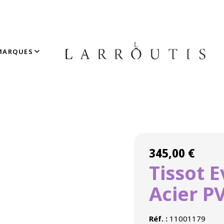
MARQUES
Accueil
»
Boutique
»
HORLOGERIE
»
Tissot Everytime Lady Acier PVD
345,00
€
Tissot 
Acier P
Réf. :
11001179