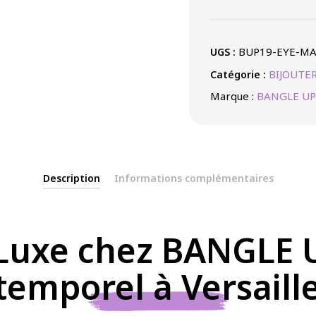
DORE
EMAIL
SABLE
BUP19-EYE-MA
UGS :
BIJOUTER
Catégorie :
Marque :
BANGLE UP
Description
Informations complémentaires
Luxe chez BANGLE U
emporel à Versaill