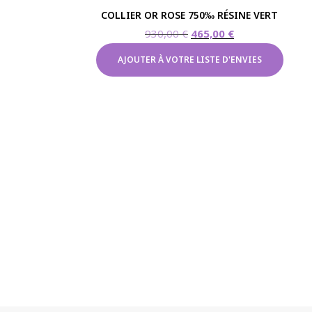
COLLIER OR ROSE 750‰ RÉSINE VERT
Le
Le
930,00
€
465,00
€
prix
prix
AJOUTER À VOTRE LISTE D'ENVIES
initial
actuel
était :
est :
930,00 €.
465,00 €.