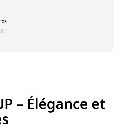
I03
IE
P – Élégance et
es