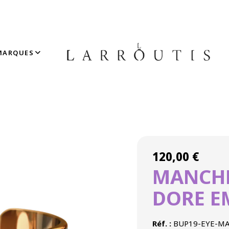
MARQUES
Accueil
»
Boutique
»
BIJOUTERIE
»
MANCHETTE PERFOREE 3 DORE EMAIL SABLE
120,00
€
MANCHE
DORE E
Réf. :
BUP19-EYE-MA