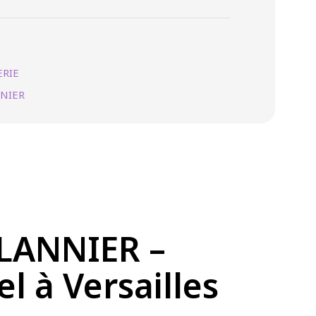
RIE
NNIER
 LANNIER –
l à Versailles