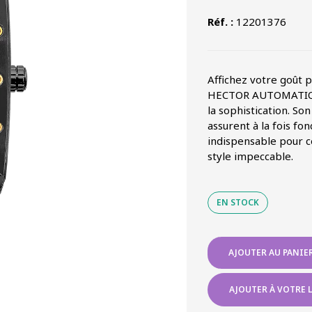
Réf. :
12201376
Affichez votre goût
HECTOR AUTOMATIQUE
la sophistication. S
assurent à la fois fon
indispensable pour ce
style impeccable.
EN STOCK
quantité
AJOUTER AU PANIE
de
MONTRE
HOMME
AJOUTER À VOTRE L
HECTOR