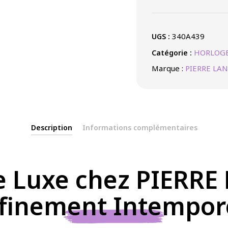
AUTOMATIQUE
ACIER
PVD
340A439
UGS :
NOIR
HORLOGE
Catégorie :
Marque :
PIERRE LA
Description
Informations complémentaires
 Luxe chez PIERRE
finement Intempore