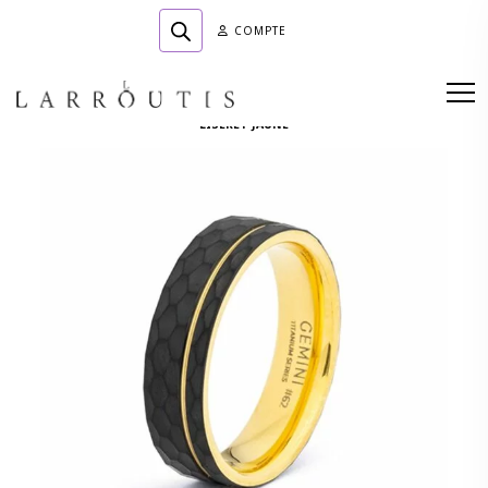
COMPTE
Accueil
»
Boutique
»
BIJOUTERIE
»
Alliances
»
BAGUES TITANE A MOTIF
LISERET JAUNE