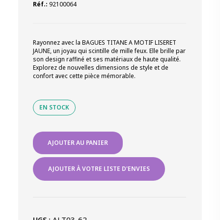
Réf.:
92100064
Rayonnez avec la BAGUES TITANE A MOTIF LISERET
JAUNE, un joyau qui scintille de mille feux. Elle brille par
son design raffiné et ses matériaux de haute qualité.
Explorez de nouvelles dimensions de style et de
confort avec cette pièce mémorable.
EN STOCK
quantité
AJOUTER AU PANIER
de
BAGUES
TITANE
AJOUTER À VOTRE LISTE D'ENVIES
A
MOTIF
LISERET
JAUNE
ALT03-62
UGS :