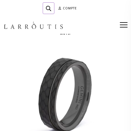
COMPTE
Accueil
»
Boutique
»
BIJOUTERIE
»
Alliances
»
BAGUES TITANE NOIR ET
MOTIF