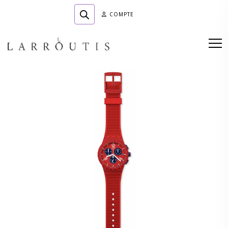
COMPTE
Accueil
»
Boutique
»
HORLOGERIE
»
CHRONO PRIMARILY RED