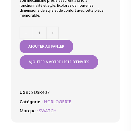
son mécanisme précis assurent à la fois
fonctionnalité et style. Explorez de nouvelles
dimensions de style et de confort avec cette pièce
mémorable.
quantité
-
+
de
CHRONO
AJOUTER AU PANIER
PRIMARILY
RED
AJOUTER À VOTRE LISTE D'ENVIES
SUSR407
UGS :
HORLOGERIE
Catégorie :
Marque :
SWATCH