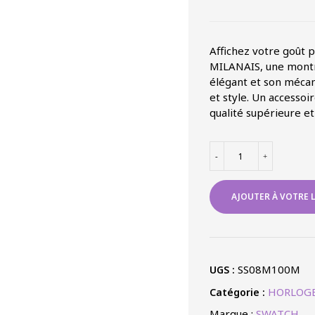
Affichez votre goût 
MILANAIS, une montre 
élégant et son mécani
et style. Un accessoi
qualité supérieure et
quantité
-
+
de
SKIN
BRACELET
AJOUTER À VOTRE L
ACIER
MILANAIS
SS08M100M
UGS :
HORLOGE
Catégorie :
Marque :
SWATCH