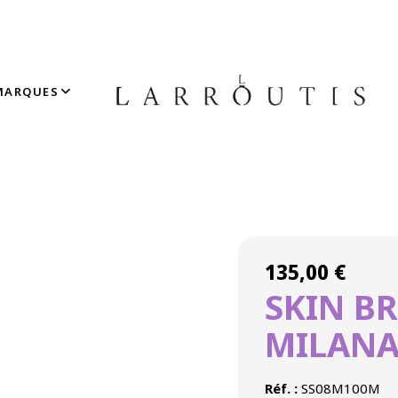
MARQUES
Accueil
»
Boutique
»
HORLOGERIE
»
SKIN BRACELET ACIER MILANAIS
135,00
€
SKIN BR
MILANA
Réf. :
SS08M100M