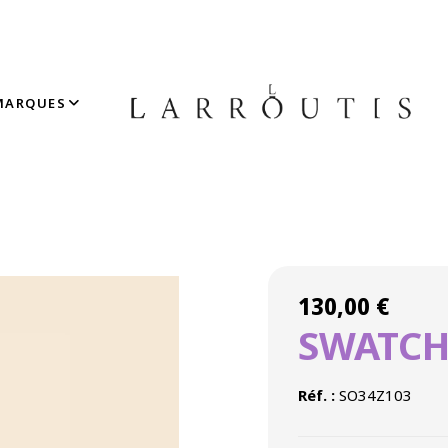
MARQUES
Accueil
»
Boutique
»
HORLOGERIE
»
SWATCH BREAK LOOSE
130,00
€
SWATCH
Réf. :
SO34Z103