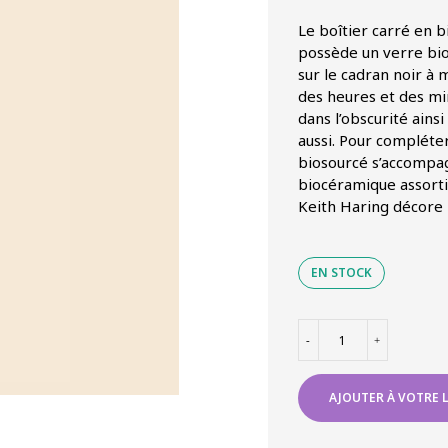
Le boîtier carré en 
possède un verre bio
sur le cadran noir à m
des heures et des mi
dans l’obscurité ains
aussi. Pour compléter
biosourcé s’accompag
biocéramique assorti
Keith Haring décore l
EN STOCK
quantité
-
+
de
SWATCH
BREAK
AJOUTER À VOTRE L
LOOSE