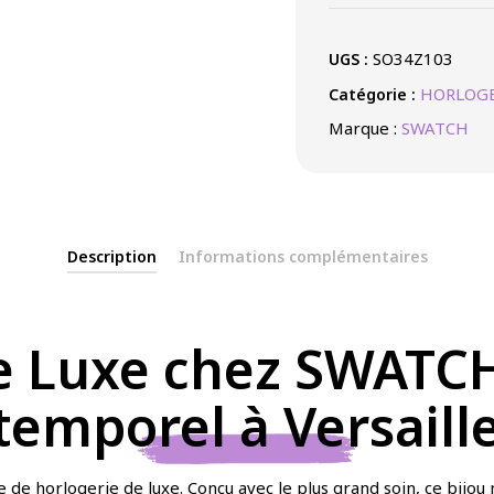
SO34Z103
UGS :
HORLOGE
Catégorie :
Marque :
SWATCH
Description
Informations complémentaires
 Luxe chez SWATCH 
emporel à Versaill
 de horlogerie de luxe. Conçu avec le plus grand soin, ce bijou m