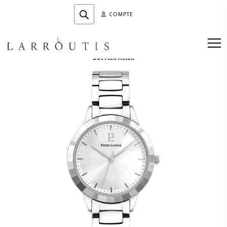
COMPTE
Accueil
»
Boutique
»
HORLOGERIE
»
GALIERA MOUVEMENT QUARTZ SUR
BOITIER ACIER