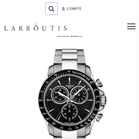
COMPTE
Accueil
»
Boutique
»
HORLOGERIE
»
Tissot V8 Tout Acier Fond Noir
Chrono Quartz