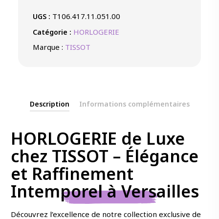
Noir
T106.417.11.051.00
UGS :
Chrono
Quartz
HORLOGERIE
Catégorie :
Marque :
TISSOT
Description
Informations complémentaires
HORLOGERIE de Luxe
chez TISSOT – Élégance
et Raffinement
Intemporel à Versailles
Découvrez l’excellence de notre collection exclusive de