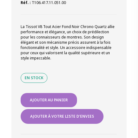
Réf. :
T106.417.11.051.00
La Tissot V8 Tout Acier Fond Noir Chrono Quartz allie
performance et élégance, un choix de prédilection
pour les connaisseurs de montres. Son design
élégant et son mécanisme précis assurent à la fois
fonctionnalité et style. Un accessoire indispensable
pour ceux qui valorisent la qualité supérieure et un
style impeccable.
EN STOCK
quantité
AJOUTER AU PANIER
de
Tissot
V8
AJOUTER À VOTRE LISTE D'ENVIES
Tout
Acier
Fond