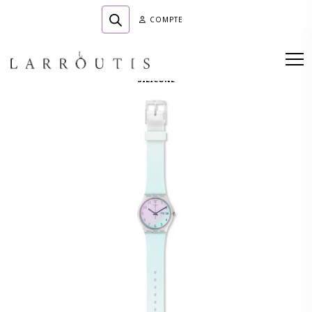
COMPTE
Accueil
»
Boutique
»
HORLOGERIE
»
ULTRACIEL GENT SUR BRACELET
SILICONE