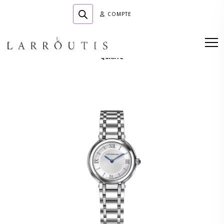
COMPTE
Accueil
»
Boutique
»
HORLOGERIE
»
MBD TT ACIER FOND GRIS CR INDEX
QUARTZ