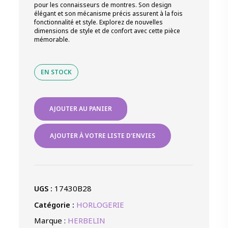
pour les connaisseurs de montres. Son design
élégant et son mécanisme précis assurent à la fois
fonctionnalité et style. Explorez de nouvelles
dimensions de style et de confort avec cette pièce
mémorable.
EN STOCK
quantité
AJOUTER AU PANIER
de
MBD
TT
AJOUTER À VOTRE LISTE D'ENVIES
ACIER
FOND
GRIS
CR
17430B28
UGS :
INDEX
QUARTZ
HORLOGERIE
Catégorie :
Marque :
HERBELIN